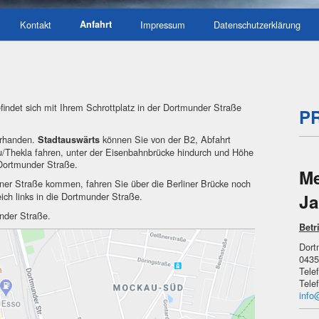
Kontakt
Anfahrt
Impressum
Datenschutzerklärung
ndet sich mit Ihrem Schrottplatz in der Dortmunder Straße
P
orhanden.
können Sie von der B2, Abfahrt
Stadtauswärts
u/Thekla fahren, unter der Eisenbahnbrücke hindurch und Höhe
 Dortmunder Straße.
Me
iner Straße kommen, fahren Sie über die Berliner Brücke noch
ich links in die Dortmunder Straße.
J
under Straße.
Betr
Dort
0435
Tele
Tele
info