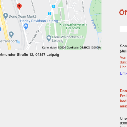
Öf
Som
(Jul
tmunder Straße 12, 04357 Leipzig
Von 
durc
Uhr 
Ent-
Don
Frei
bed
aus
Unse
8:00